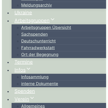
Meldungsarchiv
Ukraine
Arbeitsgruppen
Arbeitsgruppen Übersicht
Sachspenden
Deutschunterricht
Fahrradwerkstatt
Ort der Begegnung
Termine
Infos
Infosammlung
interne Dokumente
Spenden
Verein
Allgemeines